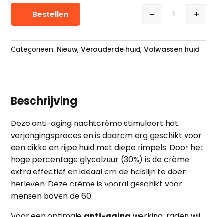
-
+
Bestellen
Eneomey S
Categorieën:
Nieuw
,
Verouderde huid
,
Volwassen huid
Beschrijving
Deze anti-aging nachtcrème stimuleert het
verjongingsproces en is daarom erg geschikt voor
een dikke en rijpe huid met diepe
rimpels
. Door het
hoge percentage glycolzuur (30%) is de crème
extra effectief en ideaal om de halslijn te doen
herleven. Deze crème is vooral geschikt voor
mensen boven de 60.
Voor een optimale
anti-aging
werking, raden wij