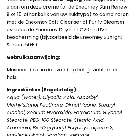
u aan om deze crème (of de
Eneomey Stim Renew
8
of
15
, afhankelijk van uw huidtype) te combineren
met de
Eneomey Soft Cleanser
of
Purify Cleanser
,
overdag de
Eneomey Daylight C20
en
UV-
bescherming
(bijvoorbeeld de
Eneomey Sunlight
Screen 50+
.)
Gebruiksaanwijzing:
Masseer deze in de avond op het gezicht en de
hals.
Ingrediënten (Engelstalig):
Aqua (Water), Glycolic Acid, Ascorbyl
Methylsilanol Pectinate, Dimethicone, Stearyl
Alcohol, Sodium Hydroxide, Petrolatum, Glyceryl
Stearate, PEG-100 Stearate, Stearic Acid,
Ammonia, Bis-Diglyceryl Polyacyladipate-2,
Butylene Glycol, Sorbitan Stearate,