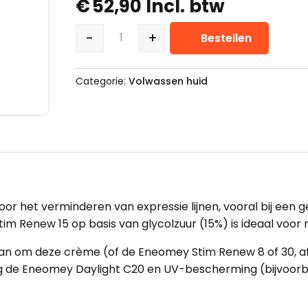
€
52,90
Incl. btw
-
+
Bestellen
Eneomey Stim Renew 15 nachtcrè
Categorie:
Volwassen huid
voor het verminderen van
expressie lijnen
, vooral bij ee
Stim Renew 15 op basis van glycolzuur (15%) is ideaal voor
 aan om deze crème (of de
Eneomey Stim Renew 8
of
30
, 
g de
Eneomey Daylight C20
en
UV-bescherming
(bijvoor