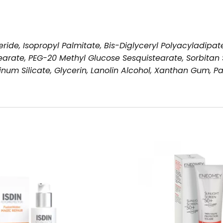
ceride, Isopropyl Palmitate, Bis-Diglyceryl Polyacyladip
earate, PEG-20 Methyl Glucose Sesquistearate, Sorbitan S
m Silicate, Glycerin, Lanolin Alcohol, Xanthan Gum, P