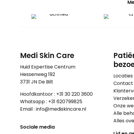
Me
Medi Skin Care
Patië
bezoe
Huid Expertise Centrum
Hessenweg 192
Locaties
3731 JN De Bilt
Contact
Klanterv
Hoofdkantoor :
+31 30 220 3600
Verzeke
Whatsapp :
+31 620799825
Onze wer
Email :
info@mediskincare.nl
Alle beh
Alles ov
Sociale media
Lid en ge