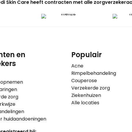
di Skin Care heeft contracten met alle zorgverzekeraa
nten en
Populair
kers
Acne
Rimpelbehandeling
Couperose
 opnemen
Verzekerde zorg
aringen
Ziekenhuizen
rde zorg
Alle locaties
kwijze
andelingen
er huidaandoeningen
registreerd bij: