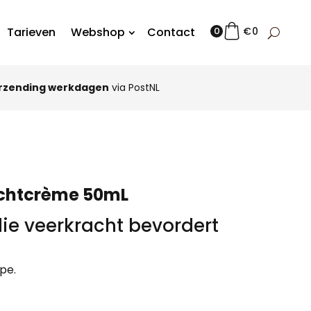
Tarieven
Webshop
Contact
0
€
0
rzending werkdagen
via PostNL
achtcrème 50mL
ie veerkracht bevordert
pe.