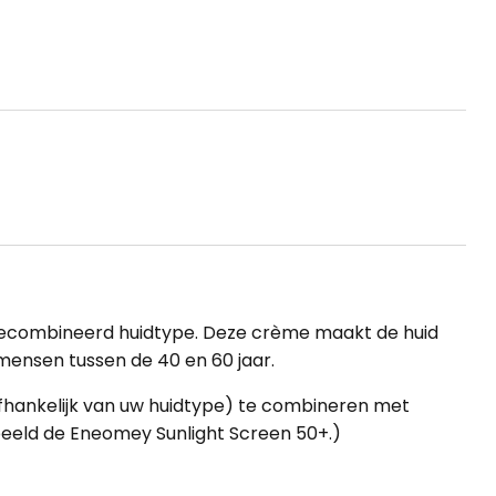
me 50mL aantal
n gecombineerd huidtype. Deze crème maakt de huid
 mensen tussen de 40 en 60 jaar.
afhankelijk van uw huidtype) te combineren met
beeld de
Eneomey Sunlight Screen 50+
.)