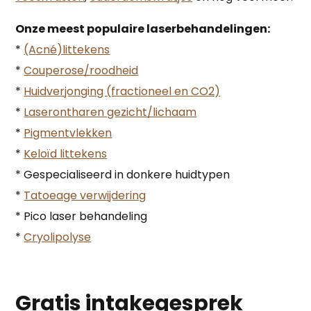
Onze meest populaire laserbehandelingen:
*
(Acné)littekens
*
Couperose/roodheid
*
Huidverjonging (fractioneel en CO2)
*
Laserontharen gezicht/lichaam
*
Pigmentvlekken
*
Keloïd littekens
* Gespecialiseerd in donkere huidtypen
*
Tatoeage verwijdering
* Pico laser behandeling
*
Cryolipolyse
Gratis intakegesprek