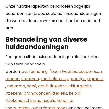
Onze huidtherapeuten behandelen dagelijks
patiënten een breed scala aan huidaandoeningen
die worden doorverwezen door hun behandelend
arts.
Behandeling van diverse
huidaandoeningen
Een greep uit de huidaandoeningen die door Medi
Skin Care behandeld
worden:
overbeharing
,
(been)vaatjes
,
couperose
,
r
osacea
,
fibromen
,
xanthelamsa
,
sproetjes
,
pigment
,
melasma
,
acné
,
acné-littekens
,
chirurgische
littekens, brandwondenlittekens
,
keloïd
littekens
,
schimmelnagels
,
hand- en
voetwratten
,
ouderdomswratjes
en nog veel meer.