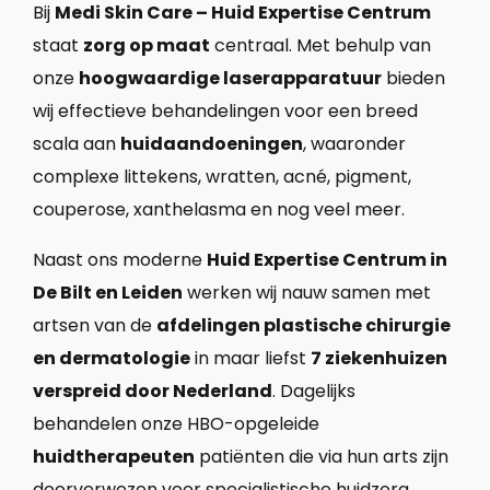
Bij
Medi Skin Care – Huid Expertise Centrum
staat
zorg op maat
centraal. Met behulp van
onze
hoogwaardige laserapparatuur
bieden
wij effectieve behandelingen voor een breed
scala aan
huidaandoeningen
, waaronder
complexe littekens, wratten, acné, pigment,
couperose, xanthelasma en nog veel meer.
Naast ons moderne
Huid Expertise Centrum in
De Bilt en Leiden
werken wij nauw samen met
artsen van de
afdelingen plastische chirurgie
en dermatologie
in maar liefst
7 ziekenhuizen
verspreid door Nederland
. Dagelijks
behandelen onze HBO-opgeleide
huidtherapeuten
patiënten die via hun arts zijn
doorverwezen voor specialistische huidzorg.