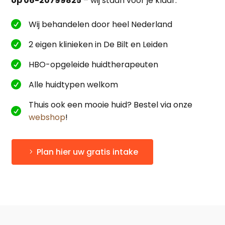
op 06-20799825
– wij staan voor je klaar.
Wij behandelen door heel Nederland

2 eigen klinieken in De Bilt en Leiden

HBO-opgeleide huidtherapeuten

Alle huidtypen welkom

Thuis ook een mooie huid? Bestel via onze

webshop
!
Plan hier uw gratis intake