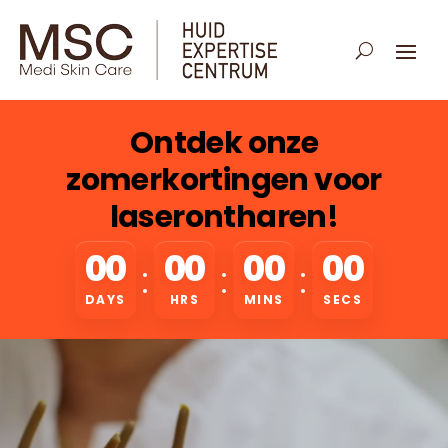
Ontdek onze
zomerkortingen voor
laserontharen!
00
00
00
00
:
:
:
DAYS
HRS
MINS
SECS