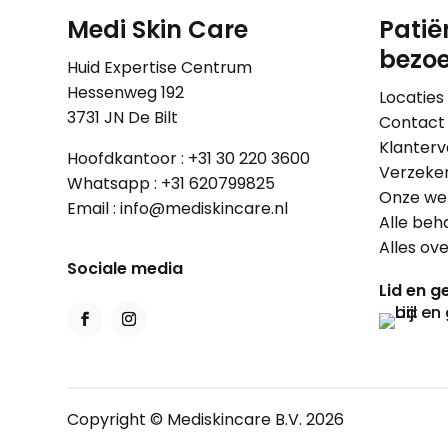
Medi Skin Care
Patië
bezoe
Huid Expertise Centrum
Hessenweg 192
Locaties
3731 JN De Bilt
Contact
Klanterv
Hoofdkantoor :
+31 30 220 3600
Verzeke
Whatsapp :
+31 620799825
Onze wer
Email :
info@mediskincare.nl
Alle beh
Alles ov
Sociale media
Lid en ge
Copyright © Mediskincare B.V. 2026