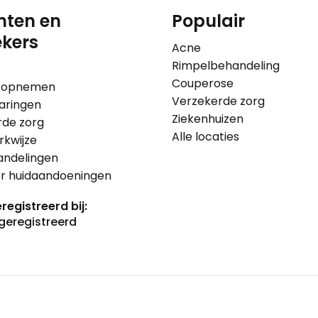
nten en
Populair
kers
Acne
Rimpelbehandeling
Couperose
 opnemen
Verzekerde zorg
aringen
Ziekenhuizen
rde zorg
Alle locaties
kwijze
andelingen
er huidaandoeningen
registreerd bij: