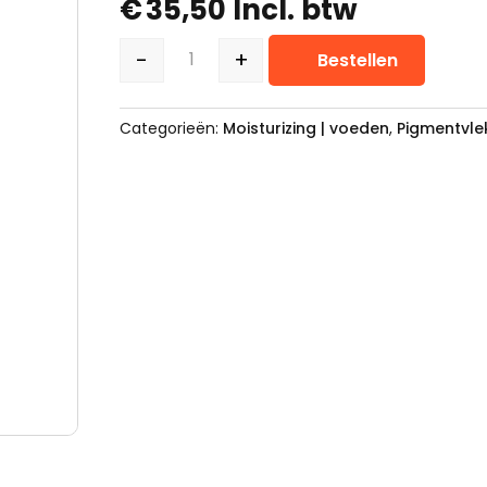
€
35,50
Incl. btw
-
+
Bestellen
Eneomey Sunlight Screen 50+ 50
Categorieën:
Moisturizing | voeden
,
Pigmentvle