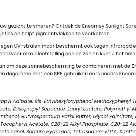
 uw gezicht te smeren? Ontdek de Eneomey Sunlight Scre
lijntjes
en helpt
pigmentvlekken
te voorkomen.
egen UV-stralen maar beschermt ook tegen infrarood en 
aal voor elke blootstelling aan de zon en kunt u het hele
u aan om deze zonnebescherming te combineren met de
E
een dagcrème met een SPF gebruiken en ‘s nachts
Eneome
opyl Adipate, Bis-Ethylhexyloxyphenol Methoxyphenyl Tria
te, Diisopropyl Sebacate, Lauryl Lactate, Polymethyl Me
thenol, Butyrospermum Parkii Butter, Glycol Palmitate, 
l, Tocopheryl Acetate, C20-22 Alkyl Phosphate, C20-22 A
Dimethiconol, Sodium Hydroxide, Tetrasodium EDTA, Xant