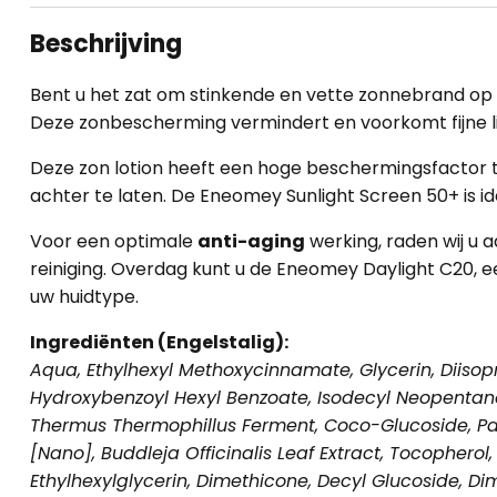
Beschrijving
Bent u het zat om stinkende en vette zonnebrand op
Deze zonbescherming vermindert en voorkomt
fijne 
Deze zon lotion heeft een hoge beschermingsfactor t
achter te laten. De Eneomey Sunlight Screen 50+ is ide
Voor een optimale
anti-aging
werking, raden wij 
reiniging. Overdag kunt u de
Eneomey Daylight C20
, 
uw huidtype.
Ingrediënten (Engelstalig):
Aqua, Ethylhexyl Methoxycinnamate, Glycerin, Diisopr
Hydroxybenzoyl Hexyl Benzoate, Isodecyl Neopentanoa
Thermus Thermophillus Ferment, Coco-Glucoside, Pan
[Nano], Buddleja Officinalis Leaf Extract, Tocophero
Ethylhexylglycerin, Dimethicone, Decyl Glucoside, 