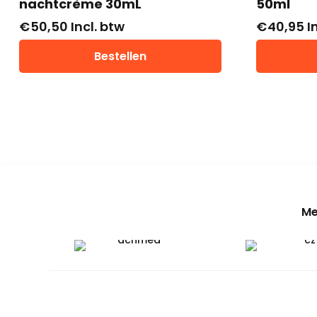
nachtcrème 30mL
50ml
€
50,50
Incl. btw
€
40,95
I
Bestellen
Me