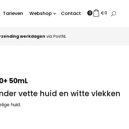
Tarieven
Webshop
Contact
0
€
0
rzending werkdagen
via PostNL
50+ 50mL
der vette huid en witte vlekken
lige huid.