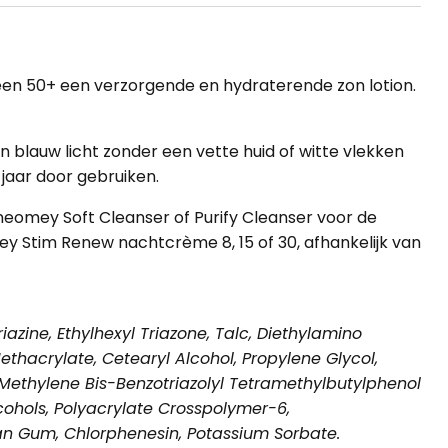
en 50+ een verzorgende en hydraterende zon lotion.
blauw licht zonder een vette huid of witte vlekken
 jaar door gebruiken.
neomey Soft Cleanser
of
Purify Cleanser
voor de
y Stim Renew nachtcrème 8
,
15
of
30
, afhankelijk van
zine, Ethylhexyl Triazone, Talc, Diethylamino
thacrylate, Cetearyl Alcohol, Propylene Glycol,
Methylene Bis-Benzotriazolyl Tetramethylbutylphenol
lcohols, Polyacrylate Crosspolymer-6,
han Gum, Chlorphenesin, Potassium Sorbate.