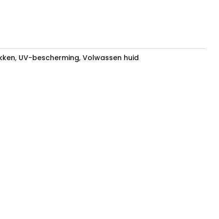
mL aantal
kken
,
UV-bescherming
,
Volwassen huid