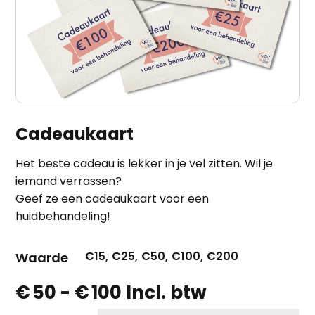
Cadeaukaart
Het beste cadeau is lekker in je vel zitten. Wil je
iemand verrassen?
Geef ze een cadeaukaart voor een
huidbehandeling!
€15, €25, €50, €100, €200
Waarde
Prijsklasse:
€
50
-
€
100
Incl. btw
€ 50