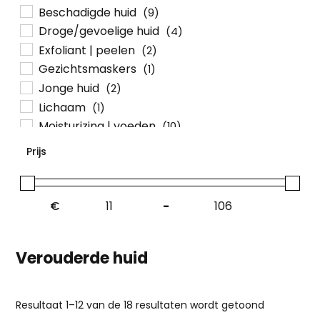
Beschadigde huid
(9)
Droge/gevoelige huid
(4)
Exfoliant | peelen
(2)
Gezichtsmaskers
(1)
Jonge huid
(2)
Lichaam
(1)
Moisturizing | voeden
(10)
Nieuw
(8)
Prijs
Ogen
(2)
Pigmentvlekken
(4)
Reiniging
(0)
€
-
Roodheid
(2)
Ultimate Glow
(11)
Verouderde huid
UV-bescherming
(1)
Verouderde huid
(18)
Vitamine c
(4)
Gesorteer
Resultaat 1–12 van de 18 resultaten wordt getoond
Volwassen huid
(15)