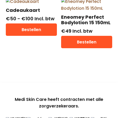
Cadeaukaart
Eneomey Perfect
Prijsklasse:
€
50
-
€
100
Incl. btw
Bodylotion 15 150mL
€ 50
Dit
Bestellen
€
49
Incl. btw
tot
product
€ 100
heeft
Bestellen
meerdere
variaties.
Deze
optie
kan
gekozen
worden
op
Medi Skin Care heeft contracten met alle
de
zorgverzekeraars.
productpagina