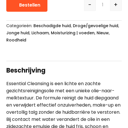
-
+
Bestellen
Isdin Esse
Categorieën:
Beschadigde huid
,
Droge/gevoelige huid
,
Jonge huid
,
Lichaam
,
Moisturizing | voeden
,
Nieuw
,
Roodheid
Beschrijving
Essential Cleansing is een lichte en zachte
gezichtsreinigingsolie met een unieke olie-naar-
melktextuur. De formule reinigt de huid diepgaand
en verwijdert effectief onzuiverheden, make-up en
overtollig talg zonder de huidbarrière te verstoren.
Bij contact met water verandert de olie in een
zijdezachte emulsie die de huid fris, schoon en