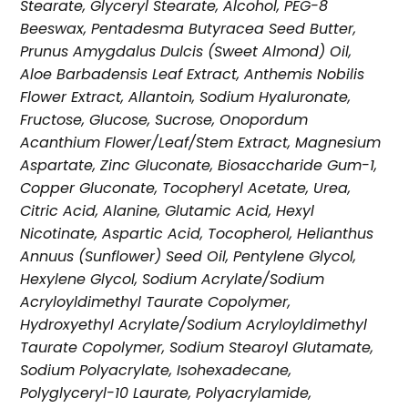
Stearate, Glyceryl Stearate, Alcohol, PEG-8
Beeswax, Pentadesma Butyracea Seed Butter,
Prunus Amygdalus Dulcis (Sweet Almond) Oil,
Aloe Barbadensis Leaf Extract, Anthemis Nobilis
Flower Extract, Allantoin, Sodium Hyaluronate,
Fructose, Glucose, Sucrose, Onopordum
Acanthium Flower/Leaf/Stem Extract, Magnesium
Aspartate, Zinc Gluconate, Biosaccharide Gum-1,
Copper Gluconate, Tocopheryl Acetate, Urea,
Citric Acid, Alanine, Glutamic Acid, Hexyl
Nicotinate, Aspartic Acid, Tocopherol, Helianthus
Annuus (Sunflower) Seed Oil, Pentylene Glycol,
Hexylene Glycol, Sodium Acrylate/Sodium
Acryloyldimethyl Taurate Copolymer,
Hydroxyethyl Acrylate/Sodium Acryloyldimethyl
Taurate Copolymer, Sodium Stearoyl Glutamate,
Sodium Polyacrylate, Isohexadecane,
Polyglyceryl-10 Laurate, Polyacrylamide,