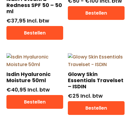
Prijsklasse:
€
50
-
€
100
Incl. btw
Redness SPF 50 – 50
€ 50
Dit
ml
Bestellen
tot
pr
€
37,95
Incl. btw
€ 100
he
me
Bestellen
var
De
op
ka
ge
Isdin Hyaluronic
Glowy Skin
wo
Moisture 50ml
Essentials Travelset
op
– ISDIN
€
40,95
Incl. btw
de
€
25
Incl. btw
pr
Bestellen
Bestellen