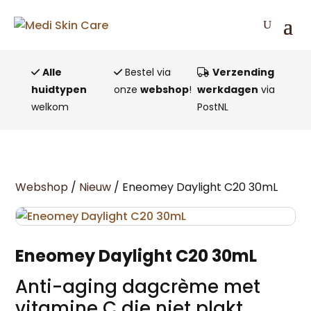
Alle
Bestel via
Verzending
huidtypen
onze
webshop
!
werkdagen
via
welkom
PostNL
Webshop
/
Nieuw
/ Eneomey Daylight C20 30mL
Eneomey Daylight C20 30mL
Anti-aging dagcrème met
vitamine C die niet plakt