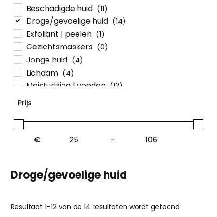
Beschadigde huid
(11)
Droge/gevoelige huid
(14)
Exfoliant | peelen
(1)
Gezichtsmaskers
(0)
Jonge huid
(4)
Lichaam
(4)
Moisturizing | voeden
(12)
Nieuw
(5)
Prijs
Ogen
(0)
Pigmentvlekken
(2)
Reiniging
(1)
€
-
Roodheid
(5)
Ultimate Glow
(4)
Droge/gevoelige huid
UV-bescherming
(0)
Verouderde huid
(4)
Vitamine c
(1)
Gesorteer
Resultaat 1–12 van de 14 resultaten wordt getoond
Volwassen huid
(5)