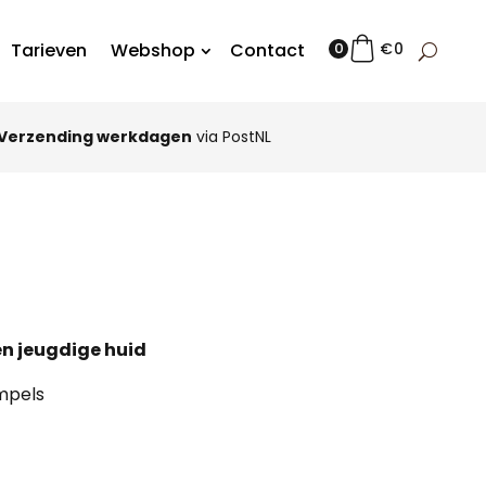
Tarieven
Webshop
Contact
0
€
0
Verzending werkdagen
via PostNL
Alle huidty
n jeugdige huid
mpels