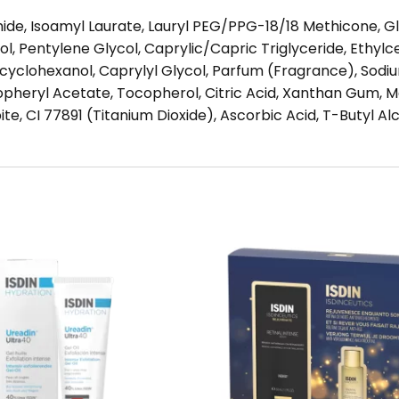
ide, Isoamyl Laurate, Lauryl PEG/PPG-18/18 Methicone, G
ol, Pentylene Glycol, Caprylic/Capric Triglyceride, Ethyl
yclohexanol, Caprylyl Glycol, Parfum (Fragrance), Sodi
pheryl Acetate, Tocopherol, Citric Acid, Xanthan Gum, Malt
e, CI 77891 (Titanium Dioxide), Ascorbic Acid, T-Butyl Al