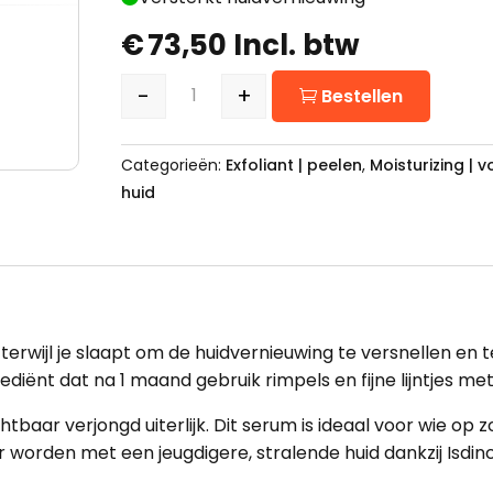
€
73,50
Incl. btw
-
+
Bestellen
Isdin Retinal Intense 50ml aantal
Categorieën:
Exfoliant | peelen
,
Moisturizing | 
huid
terwijl je slaapt om de huidvernieuwing te versnellen en
diënt dat na 1 maand gebruik rimpels en fijne lijntjes me
tbaar verjongd uiterlijk. Dit serum is ideaal voor wie op 
 worden met een jeugdigere, stralende huid dankzij Isdinc