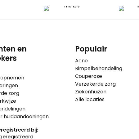
nten en
Populair
kers
Acne
Rimpelbehandeling
Couperose
 opnemen
Verzekerde zorg
aringen
Ziekenhuizen
rde zorg
Alle locaties
kwijze
andelingen
er huidaandoeningen
registreerd bij: