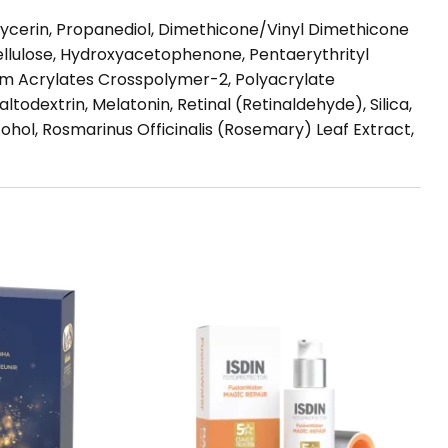
lycerin, Propanediol, Dimethicone/Vinyl Dimethicone
cellulose, Hydroxyacetophenone, Pentaerythrityl
um Acrylates Crosspolymer-2, Polyacrylate
odextrin, Melatonin, Retinal (Retinaldehyde), Silica,
cohol, Rosmarinus Officinalis (Rosemary) Leaf Extract,