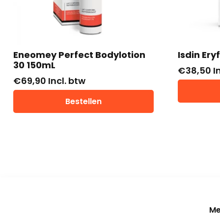
Eneomey Perfect Bodylotion
Isdin Ery
30 150mL
€
38,50
I
€
69,90
Incl. btw
Bestellen
Me