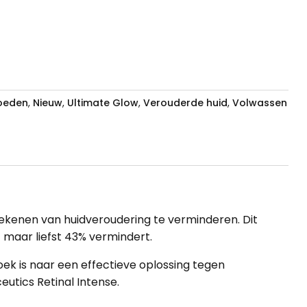
voeden
,
Nieuw
,
Ultimate Glow
,
Verouderde huid
,
Volwassen
 tekenen van huidveroudering te verminderen. Dit
t maar liefst 43% vermindert.
zoek is naar een effectieve oplossing tegen
eutics Retinal Intense.