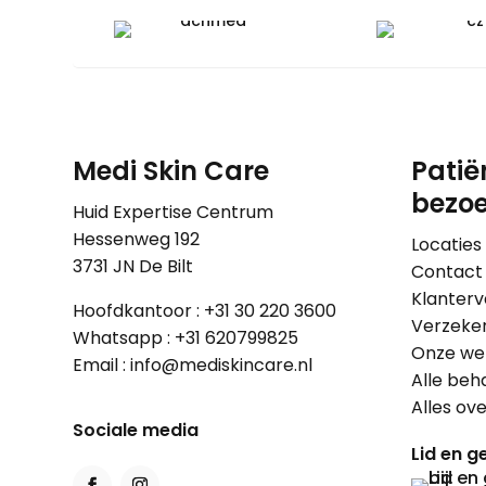
Medi Skin Care
Patië
bezoe
Huid Expertise Centrum
Hessenweg 192
Locaties
3731 JN De Bilt
Contact
Klanterv
Hoofdkantoor :
+31 30 220 3600
Verzeke
Whatsapp :
+31 620799825
Onze wer
Email :
info@mediskincare.nl
Alle beh
Alles ov
Sociale media
Lid en ge