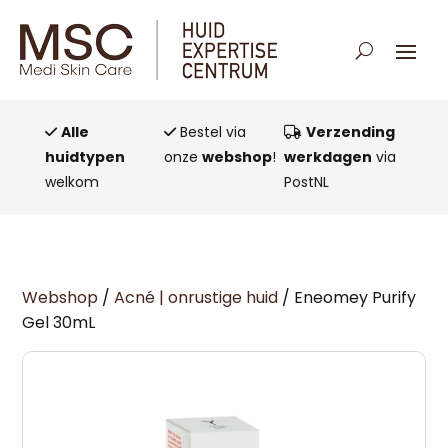
Alle
Bestel via
Verzending
huidtypen
onze
webshop
!
werkdagen
via
welkom
PostNL
Webshop
/
Acné | onrustige huid
/ Eneomey Purify
Gel 30mL