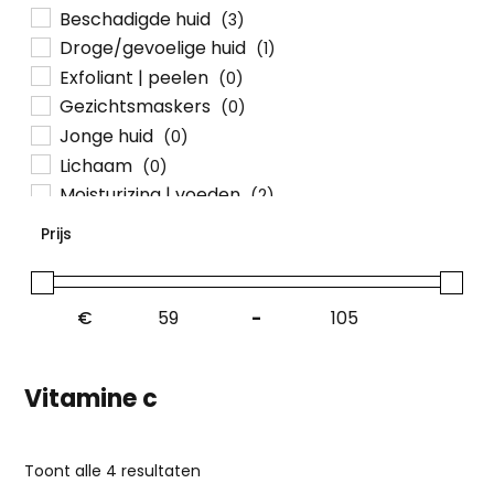
Beschadigde huid
(3)
Droge/gevoelige huid
(1)
Exfoliant | peelen
(0)
Gezichtsmaskers
(0)
Jonge huid
(0)
Lichaam
(0)
Moisturizing | voeden
(2)
Nieuw
(1)
Prijs
Ogen
(0)
Pigmentvlekken
(4)
Reiniging
(0)
€
-
Roodheid
(0)
Ultimate Glow
(4)
Vitamine c
UV-bescherming
(0)
Verouderde huid
(4)
Vitamine c
(4)
Gesorteerd
Toont alle 4 resultaten
Volwassen huid
(3)