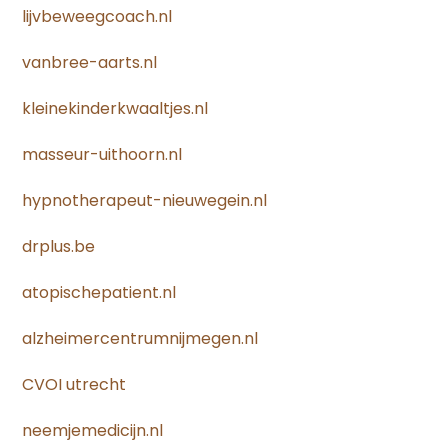
lijvbeweegcoach.nl
vanbree-aarts.nl
kleinekinderkwaaltjes.nl
masseur-uithoorn.nl
hypnotherapeut-nieuwegein.nl
drplus.be
atopischepatient.nl
alzheimercentrumnijmegen.nl
CVOI utrecht
neemjemedicijn.nl