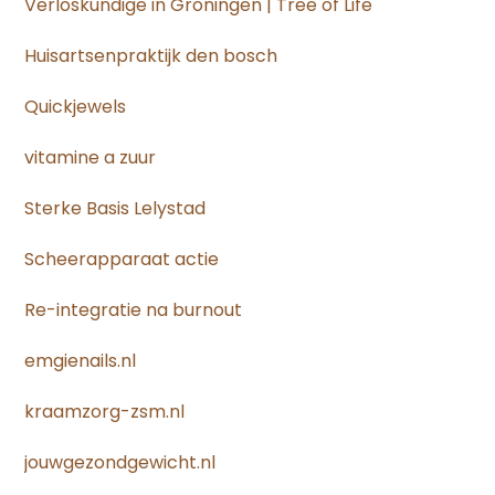
Verloskundige in Groningen | Tree of Life
Huisartsenpraktijk den bosch
Quickjewels
vitamine a zuur
Sterke Basis Lelystad
Scheerapparaat actie
Re-integratie na burnout
emgienails.nl
kraamzorg-zsm.nl
jouwgezondgewicht.nl