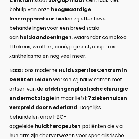
Centrum
staat
zorg op maat
centraal. Met
behulp van onze
hoogwaardige
laserapparatuur
bieden wij effectieve
behandelingen voor een breed scala
aan
huidaandoeningen
, waaronder complexe
littekens, wratten, acné, pigment, couperose,
xanthelasma en nog veel meer.
Naast ons moderne
Huid Expertise Centrum in
De Bilt en Leiden
werken wij nauw samen met
artsen van de
afdelingen plastische chirurgie
en dermatologie
in maar liefst
7 ziekenhuizen
verspreid door Nederland
. Dagelijks
behandelen onze HBO-
opgeleide
huidtherapeuten
patiënten die via
hun arts zijn doorverwezen voor specialistische