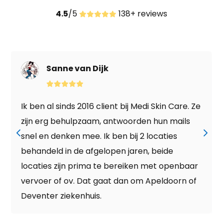
4.5
/5
138+ reviews
Fam. Kroon
re. Ze
Ik ben meerdere keren met tussenpozen
ils
behandeld door Nina. Naar grote
tevredenheid en resultaat, behandeld voo
zonneschade en pigmentvlekken. Wat ee
nbaar
fijne behandelaar is Nina zeer blij met jou. I
rn of
kan deze Clinic ten zeerste aanbevelen! E
aanrader dus.