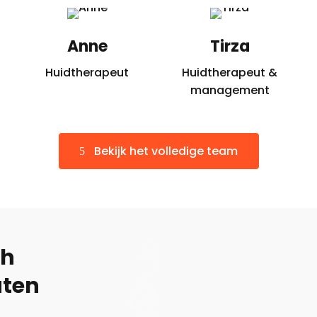
Anne
Tirza
Huidtherapeut
Huidtherapeut &
management
Bekijk het volledige team
ch
uten