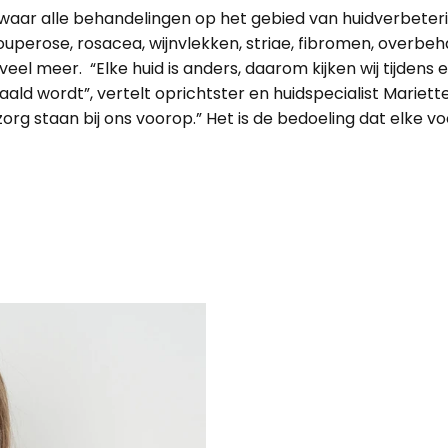
k waar alle behandelingen op het gebied van huidverbeterin
perose, rosacea, wijnvlekken, striae, fibromen, overbeha
 meer. “Elke huid is anders, daarom kijken wij tijdens ee
ald wordt”, vertelt oprichtster en huidspecialist Mariet
rg staan bij ons voorop.” Het is de bedoeling dat elke vo