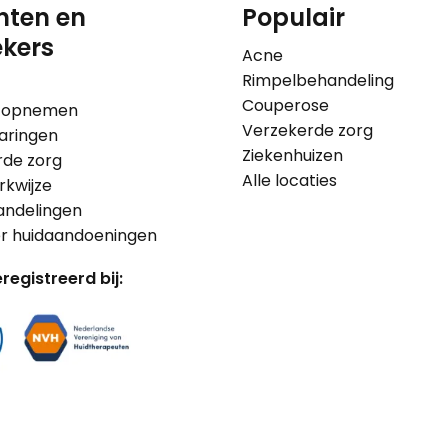
nten en
Populair
kers
Acne
Rimpelbehandeling
Couperose
 opnemen
Verzekerde zorg
aringen
Ziekenhuizen
rde zorg
Alle locaties
kwijze
andelingen
er huidaandoeningen
registreerd bij: