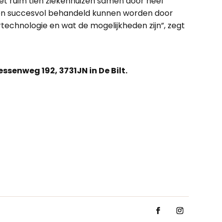
 ruim tien ziekenhuizen samen door heel
gen succesvol behandeld kunnen worden door
echnologie en wat de mogelijkheden zijn”, zegt
senweg 192, 3731JN in De Bilt.