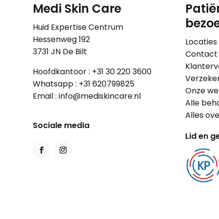
Medi Skin Care
Patië
bezoe
Huid Expertise Centrum
Hessenweg 192
Locaties
3731 JN De Bilt
Contact
Klanterv
Hoofdkantoor :
+31 30 220 3600
Verzeke
Whatsapp :
+31 620799825
Onze wer
Email :
info@mediskincare.nl
Alle beh
Alles ov
Sociale media
Lid en ge