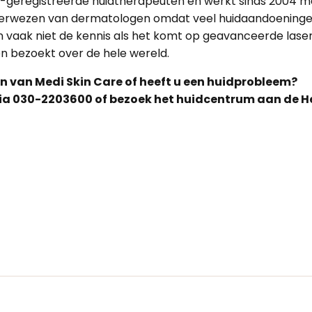
eregistreerde huidtherapeuten en werkt sinds 2004 met
oorverwezen van dermatologen omdat veel huidaandoenin
vaak niet de kennis als het komt op geavanceerde lasert
en bezoekt over de hele wereld.
n van Medi Skin Care of heeft u een huidprobleem?
ia 030-2203600 of bezoek het huidcentrum aan de Hes