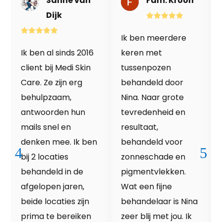
Sanne van
Fam. Kroon
Dijk
Ik ben meerdere
Ik ben al sinds 2016
keren met
client bij Medi Skin
tussenpozen
Care. Ze zijn erg
behandeld door
behulpzaam,
Nina. Naar grote
antwoorden hun
tevredenheid en
mails snel en
resultaat,
denken mee. Ik ben
behandeld voor
bij 2 locaties
zonneschade en
behandeld in de
pigmentvlekken.
afgelopen jaren,
Wat een fijne
beide locaties zijn
behandelaar is Nina
prima te bereiken
zeer blij met jou. Ik