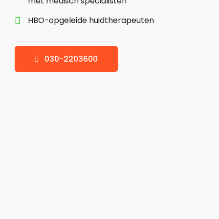
met medisch specialisten
HBO-opgeleide huidtherapeuten

030-2203600