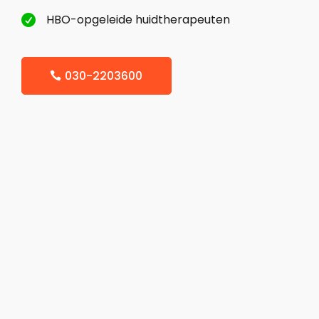
HBO-opgeleide huidtherapeuten

030-2203600