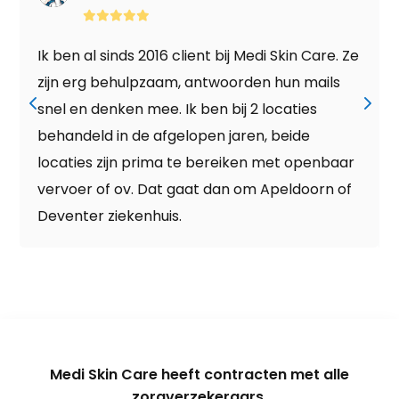
Skin Care. Ze
Ik ben meerdere keren met tussen
hun mails
behandeld door Nina. Naar grote
caties
tevredenheid en resultaat, behande
beide
zonneschade en pigmentvlekken. W
et openbaar
fijne behandelaar is Nina zeer blij met
eldoorn of
kan deze Clinic ten zeerste aanbeve
aanrader dus.
Medi Skin Care heeft contracten met alle
zorgverzekeraars.