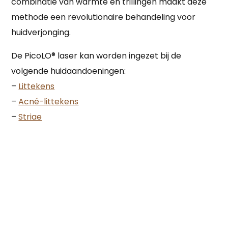
combinatie van warmte en trillingen maakt deze
methode een revolutionaire behandeling voor
huidverjonging.
De PicoLO® laser kan worden ingezet bij de
volgende huidaandoeningen:
–
Littekens
–
Acné-littekens
–
Striae