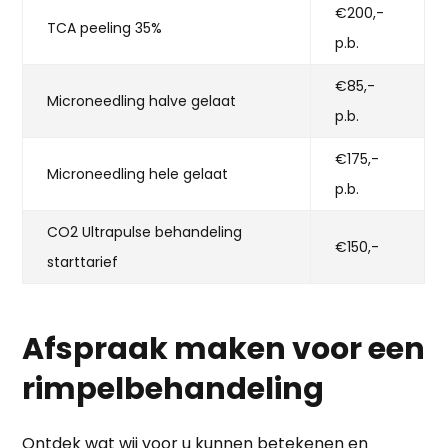
€200,-
TCA peeling 35%
p.b.
€85,-
Microneedling halve gelaat
p.b.
€175,-
Microneedling hele gelaat
p.b.
CO2 Ultrapulse behandeling
€150,-
starttarief
Afspraak maken voor een
rimpelbehandeling
Ontdek wat wij voor u kunnen betekenen en